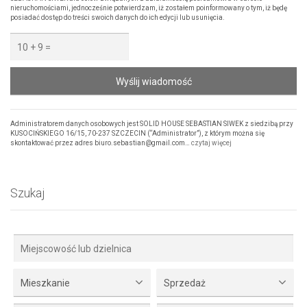
nieruchomościami, jednocześnie potwierdzam, iż zostałem poinformowany o tym, iż będę
posiadać dostęp do treści swoich danych do ich edycji lub usunięcia.
Wyślij wiadomość
Administratorem danych osobowych jest SOLID HOUSE SEBASTIAN SIWEK z siedzibą przy
KUSOCIŃSKIEGO 16/15, 70-237 SZCZECIN (“Administrator”), z którym można się
skontaktować przez adres biuro.sebastian@gmail.com…
czytaj więcej
Szukaj
Mieszkanie
Sprzedaż