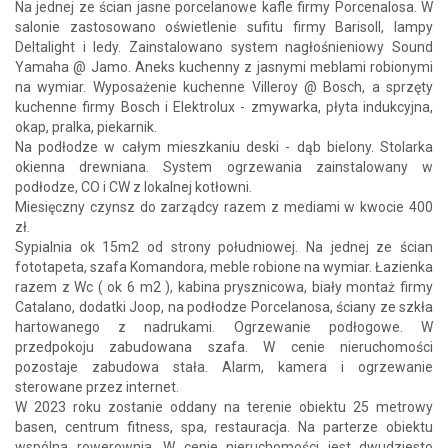
Na jednej ze ścian jasne porcelanowe kafle firmy Porcenalosa. W
salonie zastosowano oświetlenie sufitu firmy Barisoll, lampy
Deltalight i ledy. Zainstalowano system nagłośnieniowy Sound
Yamaha @ Jamo. Aneks kuchenny z jasnymi meblami robionymi
na wymiar. Wyposażenie kuchenne Villeroy @ Bosch, a sprzęty
kuchenne firmy Bosch i Elektrolux - zmywarka, płyta indukcyjna,
okap, pralka, piekarnik.
Na podłodze w całym mieszkaniu deski - dąb bielony. Stolarka
okienna drewniana. System ogrzewania zainstalowany w
podłodze, CO i CW z lokalnej kotłowni.
Miesięczny czynsz do zarządcy razem z mediami w kwocie 400
zł.
Sypialnia ok 15m2 od strony południowej. Na jednej ze ścian
fototapeta, szafa Komandora, meble robione na wymiar. Łazienka
razem z Wc ( ok 6 m2 ), kabina prysznicowa, biały montaż firmy
Catalano, dodatki Joop, na podłodze Porcelanosa, ściany ze szkła
hartowanego z nadrukami. Ogrzewanie podłogowe. W
przedpokoju zabudowana szafa. W cenie nieruchomości
pozostaje zabudowa stała. Alarm, kamera i ogrzewanie
sterowane przez internet.
W 2023 roku zostanie oddany na terenie obiektu 25 metrowy
basen, centrum fitness, spa, restauracja. Na parterze obiektu
wspólna rowerownia. W cenie nieruchomości jest dwudziesto