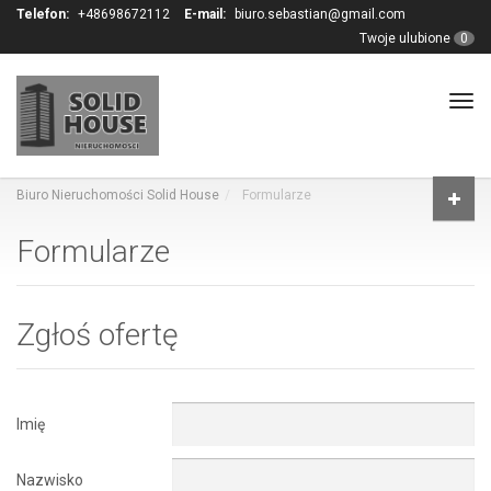
Telefon:
+48698672112
E-mail:
biuro.sebastian@gmail.com
Twoje ulubione
0
Tog
navi
Biuro Nieruchomości Solid House
Formularze
Formularze
Zgłoś ofertę
Imię
Nazwisko