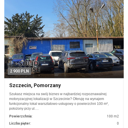
2 900 PLN
Szczecin, Pomorzany
Szukasz miejsca na swój biznes w najbardziej rozpoznawalnej
motoryzacyjnej lokalizacji w Szczecinie? Oferuję na wynajem
funkcjonalny lokal warsztatowo-usługowy o powierzchni 100 m²,
położony przy ul.…
Powierzchnia:
100 m2
Liczba pięter:
0