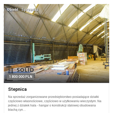
Obiekt · Sprzedaż
1 800 000 PLN
Stepnica
Na sprzedaż zorganizowane przedsiębiorstwo posiadające działki
częściowo własnościowe, częściowo w użytkowaniu wieczystym. Na
jednej z działek hala - hangar o konstrukcji stalowej obudowana
blachą cyn…