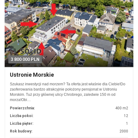
3 800 000 PLN
Ustronie Morskie
Szukasz inwestycji nad morzem? Ta oferta jest właśnie dla Ciebie!Do
zaoferowania bardzo atrakcyjnie położony pensjonat w Ustroniu
Morskim. Tuż przy głównej ulicy Chrobrego, zaledwie 150 m od
morza!Obi…
Powierzchnia:
400 m2
Liczba pokoi:
12
Liczba pięter:
1
Rok budowy:
2000