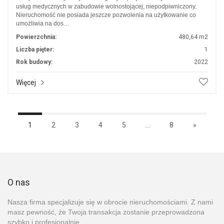
usług medycznych w zabudowie wolnostojącej, niepodpiwniczony.
Nieruchomość nie posiada jeszcze pozwolenia na użytkowanie co
umożliwia na dos…
Powierzchnia:
480,64 m2
Liczba pięter:
1
Rok budowy:
2022
Więcej
1
2
3
4
5
...
8
»
O nas
Nasza firma specjalizuje się w obrocie nieruchomościami. Z nami
masz pewność, że Twoja transakcja zostanie przeprowadzona
szybko i profesjonalnie.