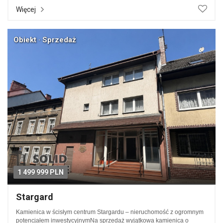
Więcej
Obiekt · Sprzedaż
1 499 999 PLN
Stargard
Kamienica w ścisłym centrum Stargardu – nieruchomość z ogromnym
potencjałem inwestycyjnymNa sprzedaż wyjątkowa kamienica o