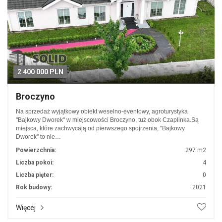
2 400 000 PLN
Broczyno
Na sprzedaż wyjątkowy obiekt weselno-eventowy, agroturystyka
"Bajkowy Dworek" w miejscowości Broczyno, tuż obok Czaplinka.Są
miejsca, które zachwycają od pierwszego spojrzenia, "Bajkowy
Dworek" to nie…
Powierzchnia:
297 m2
Liczba pokoi:
4
Liczba pięter:
0
Rok budowy:
2021
Więcej