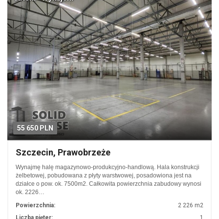
55 650 PLN
Szczecin, Prawobrzeże
Wynajmę halę magazynowo-produkcyjno-handlową. Hala konstrukcji
żelbetowej, pobudowana z płyty warstwowej, posadowiona jest na
działce o pow. ok. 7500m2. Całkowita powierzchnia zabudowy wynosi
ok. 2226…
Powierzchnia:
2 226 m2
Liczba pięter:
1