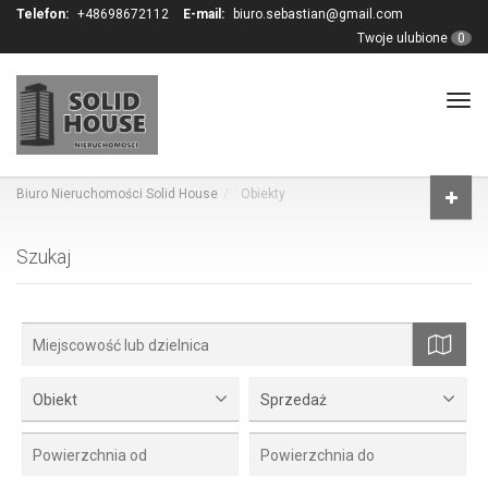
Telefon:
+48698672112
E-mail:
biuro.sebastian@gmail.com
Twoje ulubione
0
Tog
navi
Biuro Nieruchomości Solid House
Obiekty
Szukaj
mapa
Obiekt
Sprzedaż