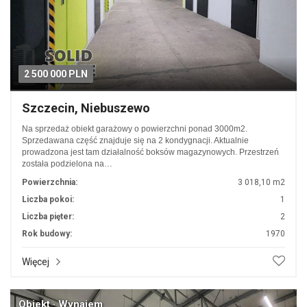
2 500 000 PLN
Szczecin, Niebuszewo
Na sprzedaż obiekt garażowy o powierzchni ponad 3000m2.
Sprzedawana część znajduje się na 2 kondygnacji. Aktualnie
prowadzona jest tam działalność boksów magazynowych. Przestrzeń
została podzielona na…
Powierzchnia:
3 018,10 m2
Liczba pokoi:
1
Liczba pięter:
2
Rok budowy:
1970
Więcej
Obiekt · Wynajem