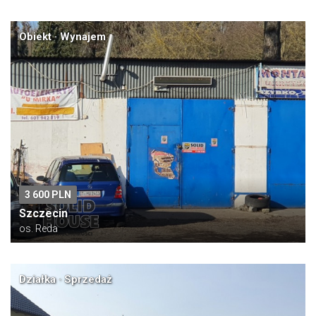
Obiekt · Wynajem
3 600 PLN
Szczecin
os. Reda
Działka · Sprzedaż