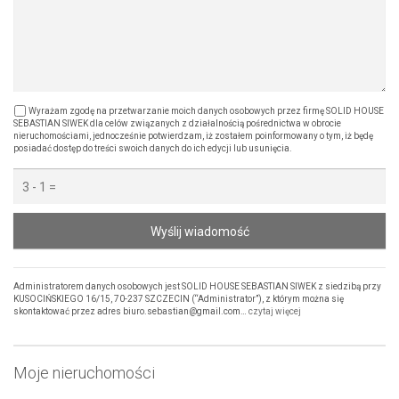
Wyrażam zgodę na przetwarzanie moich danych osobowych przez firmę SOLID HOUSE
SEBASTIAN SIWEK dla celów związanych z działalnością pośrednictwa w obrocie
nieruchomościami, jednocześnie potwierdzam, iż zostałem poinformowany o tym, iż będę
posiadać dostęp do treści swoich danych do ich edycji lub usunięcia.
Wyślij wiadomość
Administratorem danych osobowych jest SOLID HOUSE SEBASTIAN SIWEK z siedzibą przy
KUSOCIŃSKIEGO 16/15, 70-237 SZCZECIN (“Administrator”), z którym można się
skontaktować przez adres biuro.sebastian@gmail.com…
czytaj więcej
Moje nieruchomości